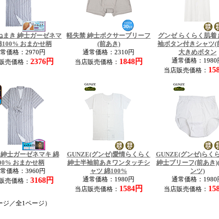
ねまき 紳士ガーゼネマ
軽失禁 紳士ボクサーブリーフ
グンゼ らくらく肌着
綿100% おまかせ柄
(前あき)
袖ボタン付きシャツ(
常価格：2970円
通常価格：2310円
大きめボタン
2376円
1848円
通常価格：1980
販売価格：
当店販売価格：
15
当店販売価格：
 紳士ガーゼネマキ 綿
GUNZE(グンゼ)愛情らくらく
GUNZE(グンゼ)らく
00% おまかせ柄
紳士半袖前あきワンタッチシ
紳士ブリーフ(前あき)
常価格：3960円
ャツ 綿100%
ンツ)
3168円
通常価格：1980円
通常価格：1980
販売価格：
1584円
15
当店販売価格：
当店販売価格：
ージ／全1ページ）