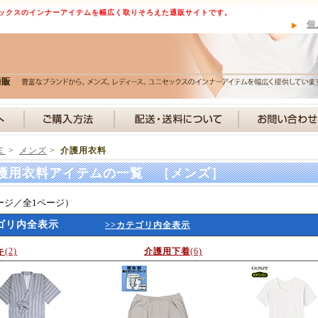
ックスのインナーアイテムを幅広く取りそろえた通販サイトです。
個
Ｅ
>
メンズ
>
介護用衣料
護用衣料アイテムの一覧 ［メンズ］
ージ／全1ページ）
ゴリ内全表示
>>カテゴリ内全表示
キ
(2)
介護用下着
(6)