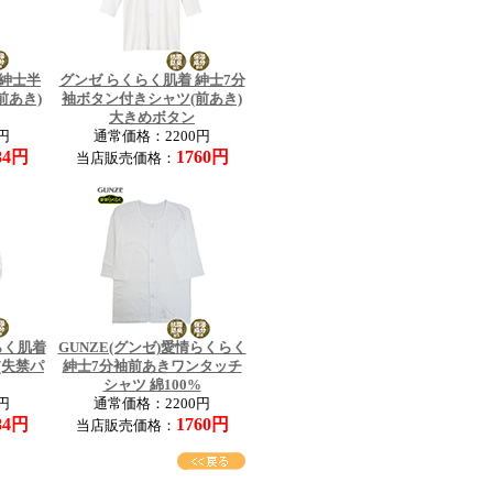
 紳士半
グンゼ らくらく肌着 紳士7分
前あき)
袖ボタン付きシャツ(前あき)
大きめボタン
円
通常価格：2200円
84円
1760円
当店販売価格：
らく肌着
GUNZE(グンゼ)愛情らくらく
(失禁パ
紳士7分袖前あきワンタッチ
シャツ 綿100%
円
通常価格：2200円
84円
1760円
当店販売価格：