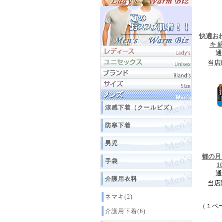
快適お
キ 
通
当店
涼感下着（クールビズ）
防寒下着
男児
都の月
手袋
1
通
介護用衣料
当店
ネマキ(2)
（１ペ
介護用下着(6)