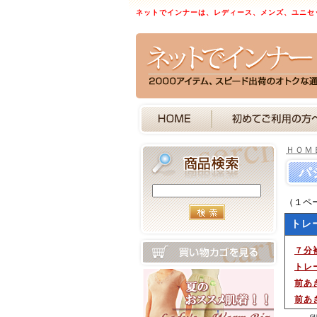
ネットでインナーは、レディース、メンズ、ユニセ
ＨＯＭ
パ
（１ペ
トレ
７分
トレ
前あ
前あ