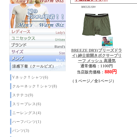
BREEZE DRY(ブリーズドラ
イ) 紳士前開きボクサーブリ
ーフ メッシュ 高通気
通常価格：1100円
涼感下着（クールビズ）
880円
当店販売価格：
VネックＴシャツ(6)
（１ページ／全1ページ）
クルーネックＴシャツ(8)
ステテコ(9)
スリーブレス(6)
ニーレングス(4)
ハーフパンツ(1)
パンツ(3)