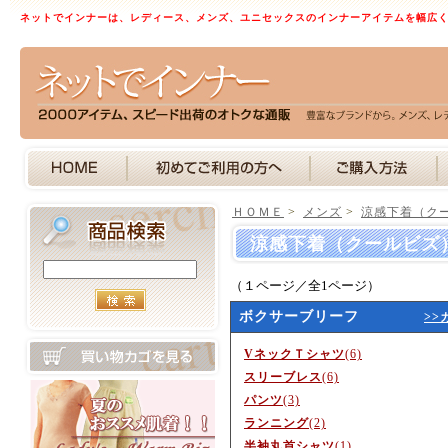
ネットでインナーは、レディース、メンズ、ユニセックスのインナーアイテムを幅広
ＨＯＭＥ
>
メンズ
>
涼感下着（ク
涼感下着（クールビズ
（１ページ／全1ページ）
ボクサーブリーフ
>>
VネックＴシャツ
(6)
スリーブレス
(6)
パンツ
(3)
ランニング
(2)
半袖丸首シャツ
(1)