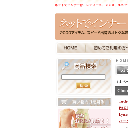
ネットでインナーは、レディース、メンズ、ユニセ
ＨＯＭ
カ
（１ペ
Clou
Tuc
PAG
Lynx
パー