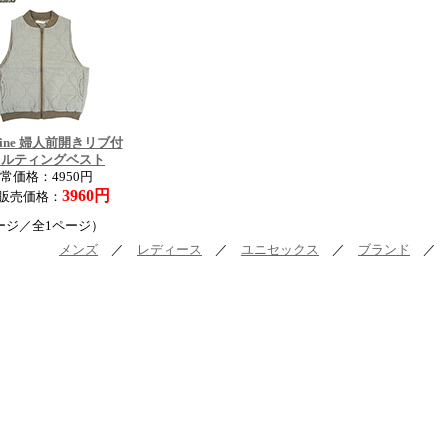
dnine 婦人前開きリブ付
キルティングベスト
常価格：4950円
3960円
販売価格：
ージ／全1ページ）
メンズ
／
レディース
／
ユニセックス
／
ブランド