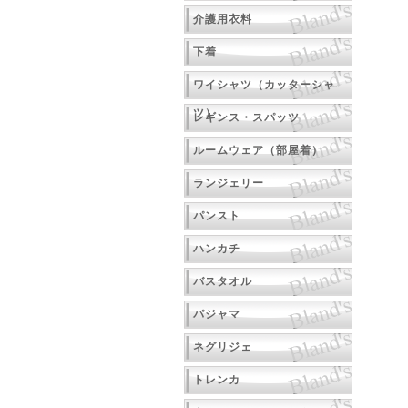
介護用衣料
下着
ワイシャツ（カッターシャ
ツ）
レギンス・スパッツ
ルームウェア（部屋着）
ランジェリー
パンスト
ハンカチ
バスタオル
パジャマ
ネグリジェ
トレンカ