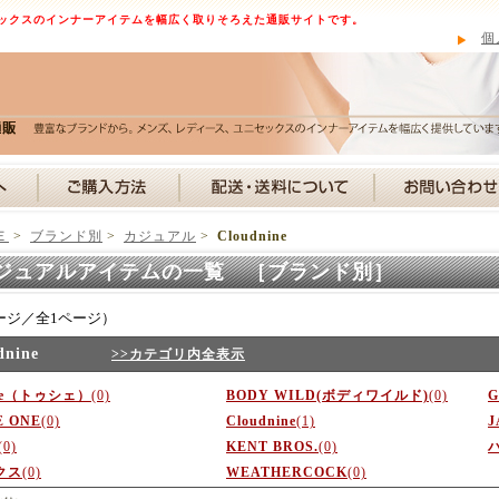
ックスのインナーアイテムを幅広く取りそろえた通販サイトです。
個
Ｅ
>
ブランド別
>
カジュアル
>
Cloudnine
ジュアルアイテムの一覧 ［ブランド別］
ージ／全1ページ）
dnine
>>カテゴリ内全表示
he（トゥシェ）
(0)
BODY WILD(ボディワイルド)
(0)
E ONE
(0)
Cloudnine
(1)
J
(0)
KENT BROS.
(0)
クス
(0)
WEATHERCOCK
(0)