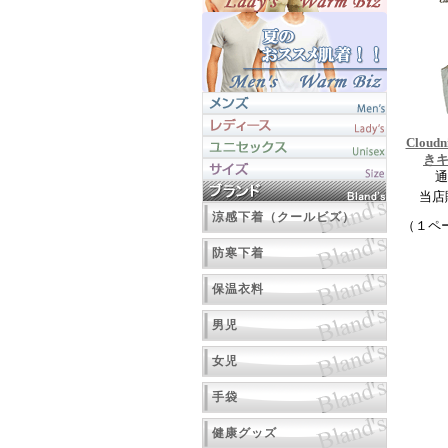
Clou
き
通
当店
涼感下着（クールビズ）
（１ペ
防寒下着
保温衣料
男児
女児
手袋
健康グッズ