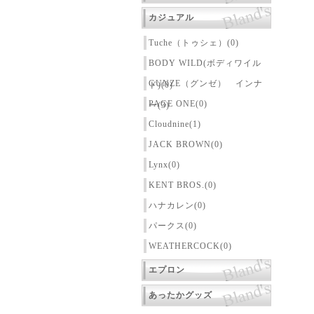
カジュアル
Tuche（トゥシェ）(0)
BODY WILD(ボディワイル
GUNZE（グンゼ） インナ
ド)(0)
PAGE ONE(0)
ー(3)
Cloudnine(1)
JACK BROWN(0)
Lynx(0)
KENT BROS.(0)
ハナカレン(0)
パークス(0)
WEATHERCOCK(0)
エプロン
あったかグッズ