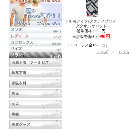
FILA(フィラ) アクティブロン
グタオル サロット
通常価格：990円
990円
当店販売価格：
（１ページ／全1ページ）
メンズ
／
レデ
涼感下着（クールビズ）
防寒下着
保温衣料
男児
女児
手袋
健康グッズ