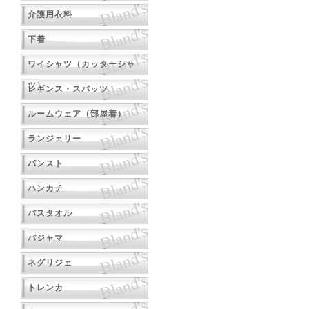
介護用衣料
下着
ワイシャツ（カッターシャ
ツ）
レギンス・スパッツ
ルームウェア（部屋着）
ランジェリー
パンスト
ハンカチ
バスタオル
パジャマ
ネグリジェ
トレンカ