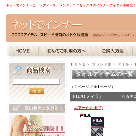
ネットでインナーは、レディース、メンズ、ユニセックスのインナーアイテムを幅広
ＨＯＭＥ
>
ブランド別
>
タオル
>
タオルアイテムの一覧
（１ページ／全1ページ）
FILA(フィラ)
>>カテ
エアーかおる
(7)