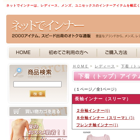
ネットでインナーは、レディース、メンズ、ユニセックスのインナーアイテムを幅広
ＨＯＭＥ
>
レディース
>
下着（ト
下着（トップ）アイテ
（１ページ／全1ページ）
長袖インナー（スリーマ）
２分袖インナー
(6)
８分袖インナー（スリーマ）
(5)
フレンチ袖インナー
(1)