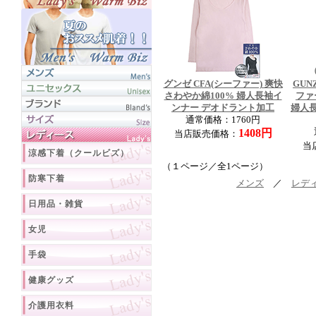
グンゼ CFA(シーファー) 爽快
GUN
さわやか綿100% 婦人長袖イ
ファ
ンナー デオドラント加工
婦人
通常価格：1760円
1408円
当店販売価格：
当
涼感下着（クールビズ）
（１ページ／全1ページ）
防寒下着
メンズ
／
レデ
日用品・雑貨
女児
手袋
健康グッズ
介護用衣料