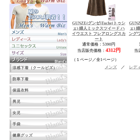
GUNZE(グンゼ)Tuche(トゥシ
GUN
ェ) 婦人ミックスツイード ハ
ェ)
イウエスト フレアロングスカ
ング
ート
通常価格：5390円
4312円
当店販売価格：
当
（１ページ／全1ページ）
メンズ
／
レデ
涼感下着（クールビズ）
防寒下着
保温衣料
男児
女児
手袋
健康グッズ