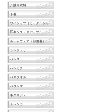
介護用衣料
下着
ワイシャツ（カッターシャ
ツ）
レギンス・スパッツ
ルームウェア（部屋着）
ランジェリー
パンスト
ハンカチ
バスタオル
パジャマ
ネグリジェ
トレンカ