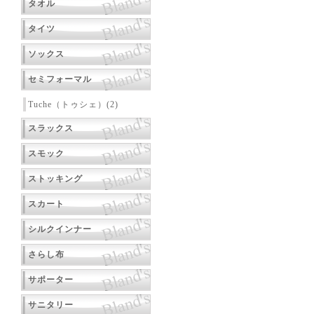
タオル
タイツ
ソックス
セミフォーマル
Tuche（トゥシェ）(2)
スラックス
スモック
ストッキング
スカート
シルクインナー
さらし布
サポーター
サニタリー