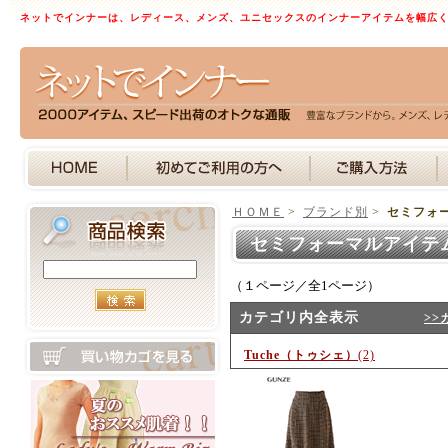
ネットでインナーは、レディース、メンズ、ユニセックスのインナーアイテムを幅広
ＨＯＭＥ
>
ブランド別
>
セミフォ
セミフォーマルアイテ
（１ページ／全1ページ）
カテゴリ内全表示
>>
Tuche（トゥシェ）
(2)