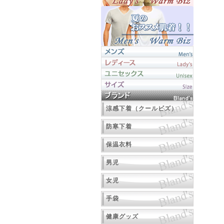
涼感下着（クールビズ）
防寒下着
保温衣料
男児
女児
手袋
健康グッズ