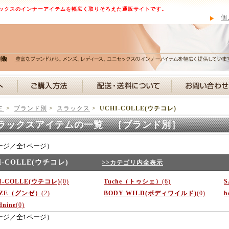
ックスのインナーアイテムを幅広く取りそろえた通販サイトです。
個
Ｅ
>
ブランド別
>
スラックス
>
UCHI-COLLE(ウチコレ)
ラックスアイテムの一覧 ［ブランド別］
ージ／全1ページ）
I-COLLE(ウチコレ)
>>カテゴリ内全表示
I-COLLE(ウチコレ)
(0)
Tuche（トゥシェ）
(6)
S
NZE（グンゼ）
(2)
BODY WILD(ボディワイルド)
(0)
b
dnine
(0)
ージ／全1ページ）