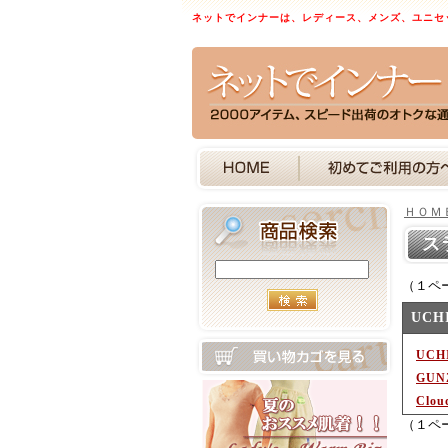
ネットでインナーは、レディース、メンズ、ユニセ
ＨＯＭ
ス
（１ペ
UCH
UCH
GU
Clou
（１ペ