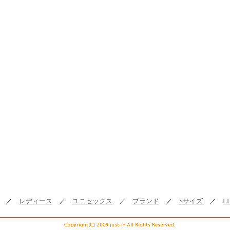
／
レディース
／
ユニセックス
／
ブランド
／
Sサイズ
／
L