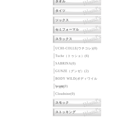
タオル
タイツ
ソックス
セミフォーマル
スラックス
UCHI-COLLE(ウチコレ)(0)
Tuche（トゥシェ）(6)
SABRINA(0)
GUNZE（グンゼ）(2)
BODY WILD(ボディワイル
bonte(0)
ド)(0)
Cloudnine(0)
スモック
ストッキング