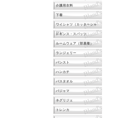
介護用衣料
下着
ワイシャツ（カッターシャ
ツ）
レギンス・スパッツ
ルームウェア（部屋着）
ランジェリー
パンスト
ハンカチ
バスタオル
パジャマ
ネグリジェ
トレンカ