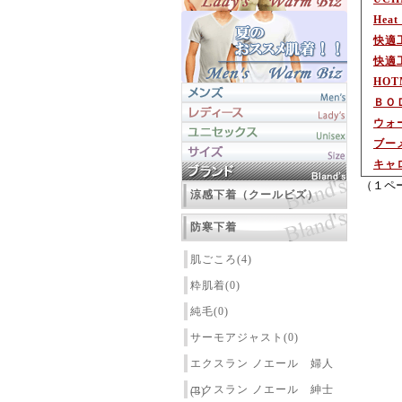
Hea
快適
快適
HO
ＢＯ
ウォ
ブー
キャ
（１ペ
涼感下着（クールビズ）
防寒下着
肌ごころ(4)
粋肌着(0)
純毛(0)
サーモアジャスト(0)
エクスラン ノエール 婦人
エクスラン ノエール 紳士
(3)