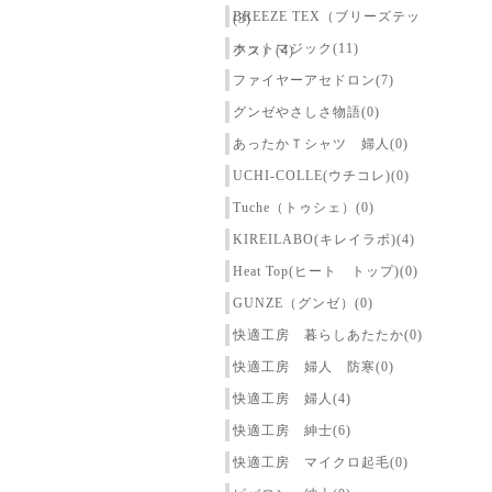
BREEZE TEX（ブリーズテッ
(3)
ホットマジック(11)
クス）(4)
ファイヤーアセドロン(7)
グンゼやさしさ物語(0)
あったかＴシャツ 婦人(0)
UCHI-COLLE(ウチコレ)(0)
Tuche（トゥシェ）(0)
KIREILABO(キレイラボ)(4)
Heat Top(ヒート トップ)(0)
GUNZE（グンゼ）(0)
快適工房 暮らしあたたか(0)
快適工房 婦人 防寒(0)
快適工房 婦人(4)
快適工房 紳士(6)
快適工房 マイクロ起毛(0)