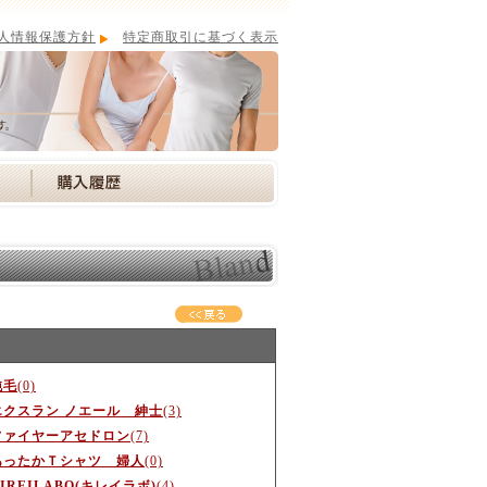
人情報保護方針
特定商取引に基づく表示
純毛
(0)
エクスラン ノエール 紳士
(3)
ファイヤーアセドロン
(7)
あったかＴシャツ 婦人
(0)
IREILABO(キレイラボ)
(4)