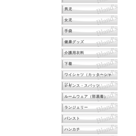
男児
女児
手袋
健康グッズ
介護用衣料
下着
ワイシャツ（カッターシャ
ツ）
レギンス・スパッツ
ルームウェア（部屋着）
ランジェリー
パンスト
ハンカチ