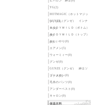
ピバロン 紳士(0)
YG(2)
HOTMAGIC（ホットマジッ
GUNZE（グンゼ） インナ
ク）(13)
ＢＯＤＹＷＩＬＤ（ボトム）
ー(4)
ＢＯＤＹＷＩＬＤ（トップ）
(0)
おもいやり(0)
(0)
エアメン(5)
ウォーミィー(0)
グンゼ(0)
GUNZE（グンゼ） 紳士ソ
ブーメロン(0)
ックス(0)
毛糸のパンツ(0)
アンダーベスト(0)
キャロン(0)
保温衣料