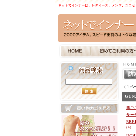
ネットでインナーは、レディース、メンズ、ユニセ
ＨＯＭ
防
（１ペ
GU
肌ご
サー
BR
(4)
UCH