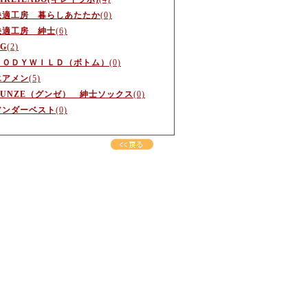
快適工房 暮らしあたたか
(0)
快適工房 紳士
(6)
G
(2)
ＢＯＤＹＷＩＬＤ（ボトム）
(0)
エアメン
(5)
GUNZE（グンゼ） 紳士ソックス
(0)
アンダーベスト
(0)