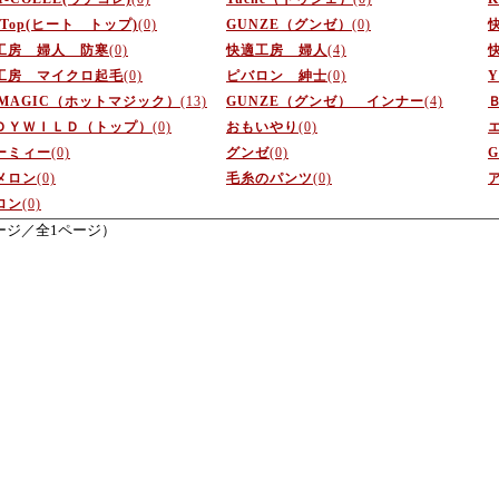
t Top(ヒート トップ)
(0)
GUNZE（グンゼ）
(0)
工房 婦人 防寒
(0)
快適工房 婦人
(4)
工房 マイクロ起毛
(0)
ピバロン 紳士
(0)
Y
TMAGIC（ホットマジック）
(13)
GUNZE（グンゼ） インナー
(4)
ＤＹＷＩＬＤ（トップ）
(0)
おもいやり
(0)
ーミィー
(0)
グンゼ
(0)
メロン
(0)
毛糸のパンツ
(0)
ロン
(0)
ージ／全1ページ）