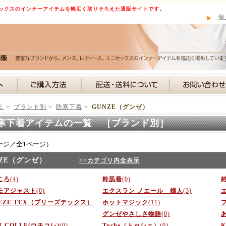
ックスのインナーアイテムを幅広く取りそろえた通販サイトです。
個
Ｅ
>
ブランド別
>
防寒下着
>
GUNZE（グンゼ）
寒下着アイテムの一覧 ［ブランド別］
ージ／全1ページ）
NZE（グンゼ）
>>カテゴリ内全表示
ころ
(4)
粋肌着
(0)
モアジャスト
(0)
エクスラン ノエール 婦人
(3)
EEZE TEX（ブリーズテックス）
ホットマジック
(11)
グンゼやさしさ物語
(0)
I-COLLE(ウチコレ)
(0)
Tuche（トゥシェ）
(0)
K