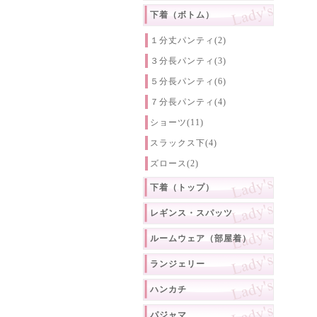
下着（ボトム）
１分丈パンティ(2)
３分長パンティ(3)
５分長パンティ(6)
７分長パンティ(4)
ショーツ(11)
スラックス下(4)
ズロース(2)
下着（トップ）
レギンス・スパッツ
ルームウェア（部屋着）
ランジェリー
ハンカチ
パジャマ