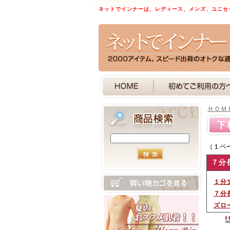
ネットでインナーは、レディース、メンズ、ユニセ
ＨＯＭ
下
（１ペ
７分
１分
７分
ズロ