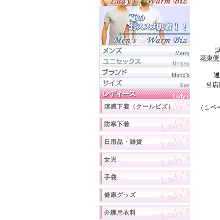
花束便
通
当店
涼感下着（クールビズ）
（１ペ
防寒下着
日用品・雑貨
女児
手袋
健康グッズ
介護用衣料