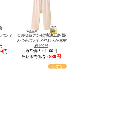
スパン７
GUNZE(グンゼ)快適工房 婦
人七分パンティやわらか素材
円
綿100%
09円
通常価格：1100円
880円
当店販売価格：