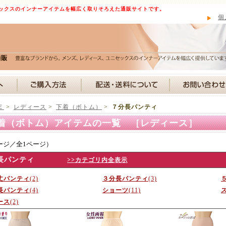
ックスのインナーアイテムを幅広く取りそろえた通販サイトです。
個
Ｅ
>
レディース
>
下着（ボトム）
>
７分長パンティ
着（ボトム）アイテムの一覧 ［レディース］
ージ／全1ページ）
長パンティ
>>カテゴリ内全表示
丈パンティ
(2)
３分長パンティ
(3)
長パンティ
(4)
ショーツ
(11)
ース
(2)