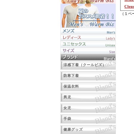
Clou
（１ペ
涼感下着（クールビズ）
防寒下着
保温衣料
男児
女児
手袋
健康グッズ