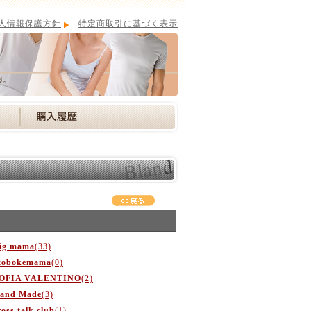
人情報保護方針
特定商取引に基づく表示
ig mama
(33)
tobokemama
(0)
OFIA VALENTINO
(2)
and Made
(3)
ross talk club
(1)