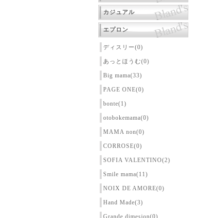
カジュアル
エプロン
ディスリー(0)
あっとほうむ(0)
Big mama(33)
PAGE ONE(0)
bonte(1)
otobokemama(0)
MAMA non(0)
CORROSE(0)
SOFIA VALENTINO(2)
Smile mama(11)
NOIX DE AMORE(0)
Hand Made(3)
Grande dimesion(0)