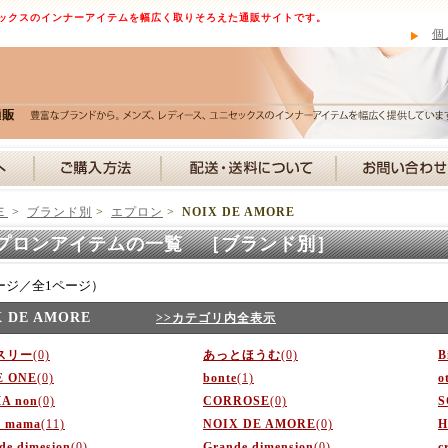
ックスのインナーアイテムを幅広く取りそろえた通販サイトです。
個
Ｅ
>
ブランド別
>
エプロン
>
NOIX DE AMORE
プロンアイテムの一覧 ［ブランド別］
ージ／全1ページ）
X DE AMORE
>>カテゴリ内全表示
スリー
(0)
あっとほうむ
(0)
B
E ONE
(0)
bonte
(1)
o
A non
(0)
CORROSE
(0)
S
e mama
(11)
NOIX DE AMORE
(0)
H
de dimesion
(0)
Grande dimension
(0)
c