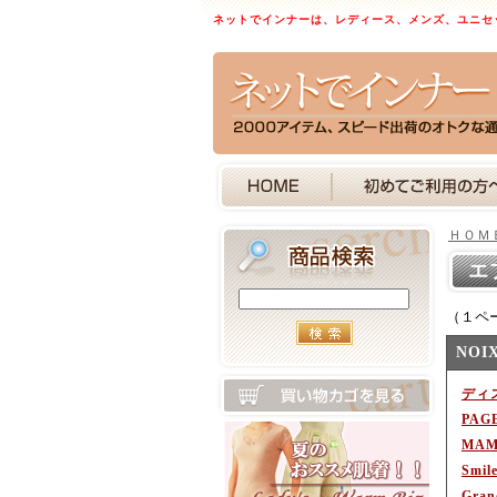
ネットでインナーは、レディース、メンズ、ユニセ
ＨＯＭ
エ
（１ペ
NOI
ディ
PAG
MAM
Smil
Gran