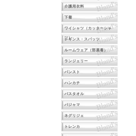
介護用衣料
下着
ワイシャツ（カッターシャ
ツ）
レギンス・スパッツ
ルームウェア（部屋着）
ランジェリー
パンスト
ハンカチ
バスタオル
パジャマ
ネグリジェ
トレンカ