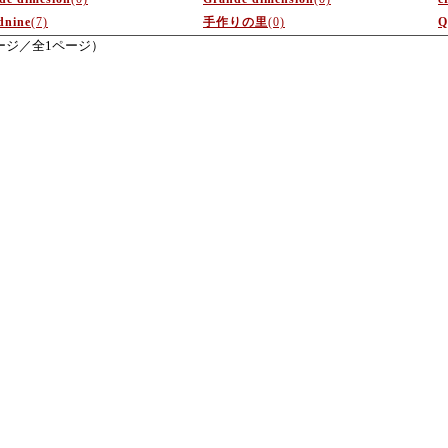
dnine
(7)
手作りの里
(0)
Q
ージ／全1ページ）