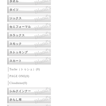
タオル
タイツ
ソックス
セミフォーマル
スラックス
スモック
ストッキング
スカート
Tuche（トゥシェ）(0)
PAGE ONE(0)
Cloudnine(0)
シルクインナー
さらし布