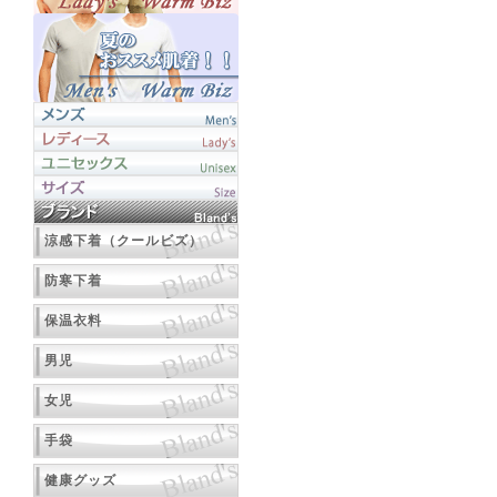
涼感下着（クールビズ）
防寒下着
保温衣料
男児
女児
手袋
健康グッズ