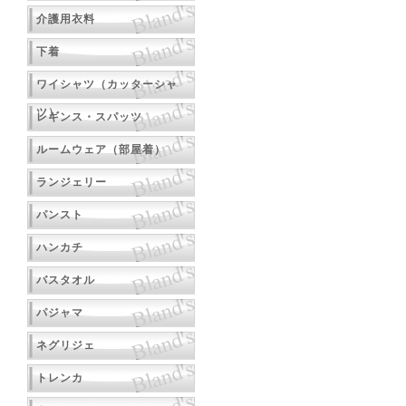
介護用衣料
下着
ワイシャツ（カッターシャ
ツ）
レギンス・スパッツ
ルームウェア（部屋着）
ランジェリー
パンスト
ハンカチ
バスタオル
パジャマ
ネグリジェ
トレンカ