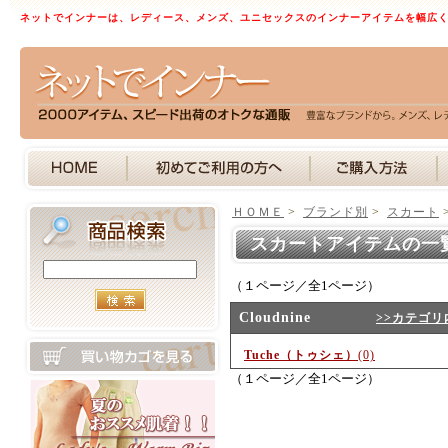
ネットでインナーは、レディース、メンズ、ユニセックスのインナーアイテムを幅広
ＨＯＭＥ
>
ブランド別
>
スカート
スカートアイテムの一
（１ページ／全1ページ）
Cloudnine
>>カテゴリ
Tuche（トゥシェ）
(0)
（１ページ／全1ページ）