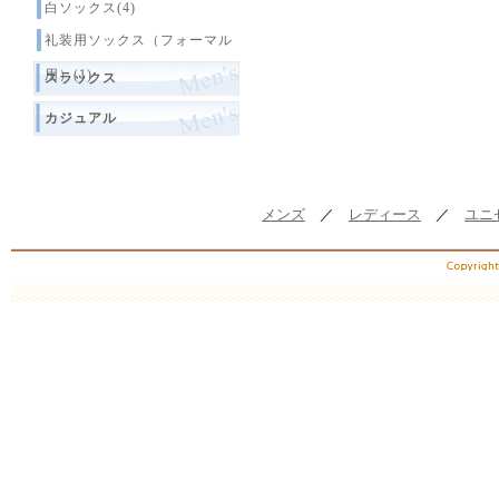
白ソックス(4)
礼装用ソックス（フォーマル
用）(1)
スラックス
カジュアル
メンズ
／
レディース
／
ユニ