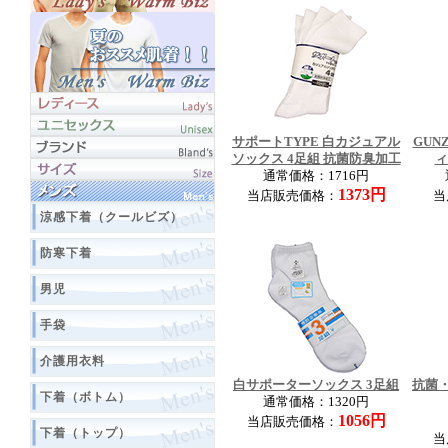
サポートTYPE 白カジュアル
GUN
ソックス 4足組 抗菌防臭加工
ィ
通常価格：1716円
1373円
当店販売価格：
当
涼感下着（クールビズ）
防寒下着
男児
手袋
介護用衣料
白サポーターソックス 3足組
抗菌
下着（ボトム）
通常価格：1320円
1056円
当店販売価格：
下着（トップ）
当