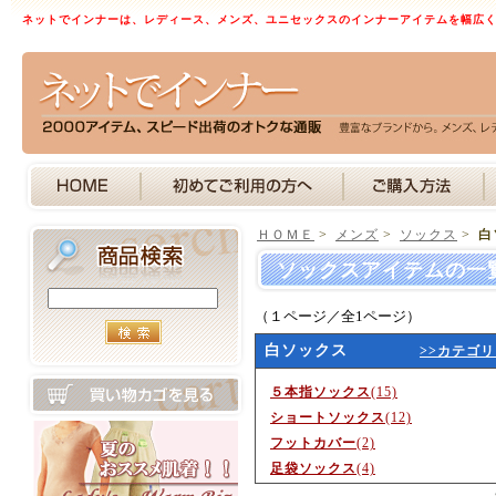
ネットでインナーは、レディース、メンズ、ユニセックスのインナーアイテムを幅広
ＨＯＭＥ
>
メンズ
>
ソックス
>
白
ソックスアイテムの一
（１ページ／全1ページ）
白ソックス
>>カテゴ
５本指ソックス
(15)
ショートソックス
(12)
フットカバー
(2)
足袋ソックス
(4)