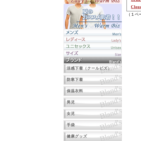
Clou
（１ペ
涼感下着（クールビズ）
防寒下着
保温衣料
男児
女児
手袋
健康グッズ