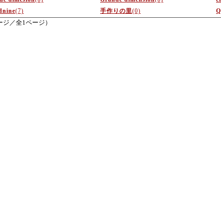
dnine
(7)
手作りの里
(0)
Q
ージ／全1ページ）