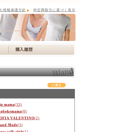
人情報保護方針
特定商取引に基づく表示
ig mama
(33)
tobokemama
(0)
OFIA VALENTINO
(2)
and Made
(3)
ross talk club
(1)