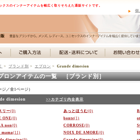
ックスのインナーアイテムを幅広く取りそろえた通販サイトです。
個
Ｅ
>
ブランド別
>
エプロン
>
Grande dimesion
プロンアイテムの一覧 ［ブランド別］
ージ／全1ページ）
de dimesion
>>カテゴリ内全表示
スリー
(0)
あっとほうむ
(0)
B
E ONE
(0)
bonte
(1)
o
A non
(0)
CORROSE
(0)
S
e mama
(11)
NOIX DE AMORE
(0)
H
de dimesion
(0)
Grande dimension
(0)
c