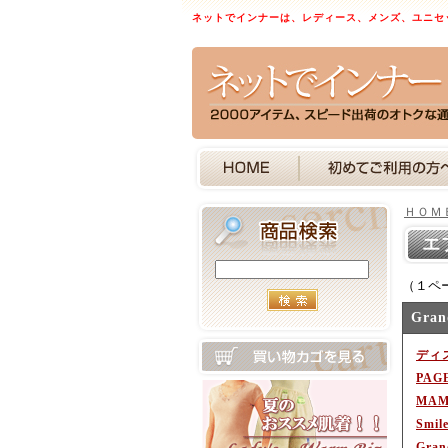
ネットでインナーは、レディース、メンズ、ユニセ
ＨＯＭ
エ
（１ペ
Gran
ディ
PAG
MAM
Smil
Gran