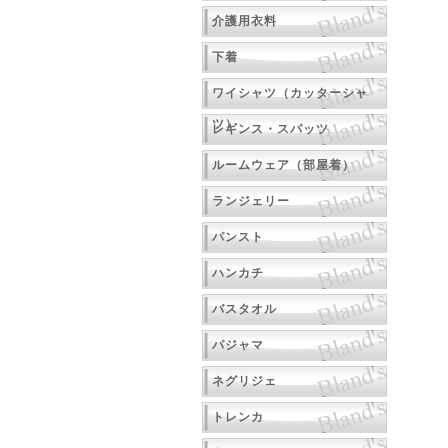
介護用衣料
下着
ワイシャツ（カッターシャ
ツ）
レギンス・スパッツ
ルームウェア（部屋着）
ランジェリー
パンスト
ハンカチ
バスタオル
パジャマ
ネグリジェ
トレンカ