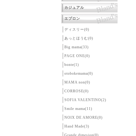
カジュアル
エプロン
ディスリー(0)
あっとほうむ(0)
Big mama(33)
PAGE ONE(0)
bonte(1)
otobokemama(0)
MAMA non(0)
CORROSE(0)
SOFIA VALENTINO(2)
Smile mama(11)
NOIX DE AMORE(0)
Hand Made(3)
Grande dimesion(0)