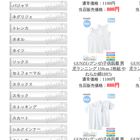
通常価格：1100円
パジャマ
880円
当店販売価格：
当
ネグリジェ
トレンカ
タオル
タイツ
ソックス
GUNZE(グンゼ)子供肌着 男
GUN
児ランニング 150cm 2枚組 や
児ラン
セミフォーマル
わらか綿100%
通常価格：1100円
スラックス
880円
当店販売価格：
当
スモック
ストッキング
スカート
シルクインナー
GUNZE(グンゼ)子供肌着 男
GUN