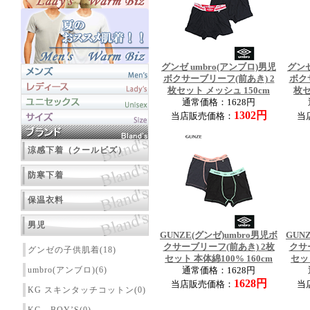
グンゼ umbro(アンブロ)男児
グンゼ
ボクサーブリーフ(前あき) 2
ボク
枚セット メッシュ 150cm
枚セ
通常価格：1628円
1302円
当店販売価格：
当
涼感下着（クールビズ）
防寒下着
保温衣料
男児
GUNZE(グンゼ)umbro男児ボ
GUN
クサーブリーフ(前あき) 2枚
クサ
グンゼの子供肌着(18)
セット 本体綿100% 160cm
セット
umbro(アンブロ)(6)
通常価格：1628円
1628円
当店販売価格：
当
KG スキンタッチコットン(0)