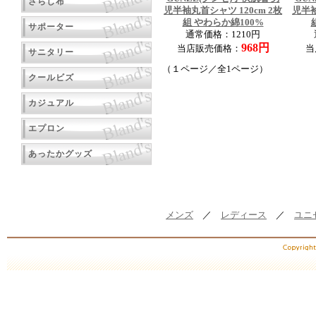
さらし布
児半袖丸首シャツ 120cm 2枚
児半袖
組 やわらか綿100%
サポーター
通常価格：1210円
968円
当店販売価格：
当
サニタリー
（１ページ／全1ページ）
クールビズ
カジュアル
エプロン
あったかグッズ
メンズ
／
レディース
／
ユニ