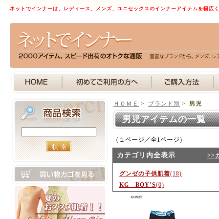
ネットでインナーは、レディース、メンズ、ユニセックスのインナーアイテムを幅広
ＨＯＭＥ
>
ブランド別
>
男児
男児アイテムの一覧 
（１ページ／全1ページ）
カテゴリ内全表示
>>
グンゼの子供肌着
(18)
KG BOY’S
(0)