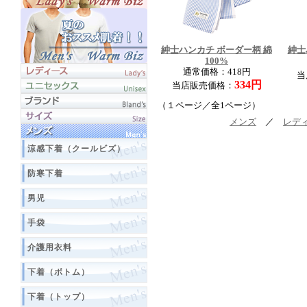
紳士ハンカチ ボーダー柄 綿
紳士
100%
通常価格：418円
当
334円
当店販売価格：
（１ページ／全1ページ）
メンズ
／
レデ
涼感下着（クールビズ）
防寒下着
男児
手袋
介護用衣料
下着（ボトム）
下着（トップ）