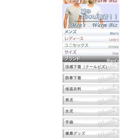
涼感下着（クールビズ）
防寒下着
保温衣料
男児
女児
手袋
健康グッズ