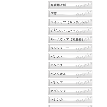
介護用衣料
下着
ワイシャツ（カッターシャ
ツ）
レギンス・スパッツ
ルームウェア（部屋着）
ランジェリー
パンスト
ハンカチ
バスタオル
パジャマ
ネグリジェ
トレンカ