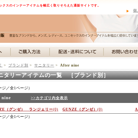
ックスのインナーアイテムを幅広く取りそろえた通販サイトです。
個
Ｅ
>
ブランド別
>
サニタリー
>
After nine
ニタリーアイテムの一覧 ［ブランド別］
ージ／全1ページ）
 nine
>>カテゴリ内全表示
NZE（グンゼ） ランジェリー
(0)
GUNZE（グンゼ）
(0)
A
ージ／全1ページ）