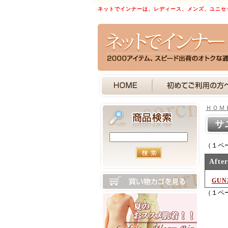
ネットでインナーは、レディース、メンズ、ユニセ
ＨＯＭ
サ
（１ペ
After
GU
（１ペ