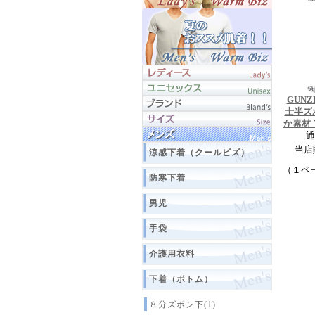
GUNZ
士半ズ
か素材 
通
当店
涼感下着（クールビズ）
（１ペ
防寒下着
男児
手袋
介護用衣料
下着（ボトム）
８分ズボン下(1)