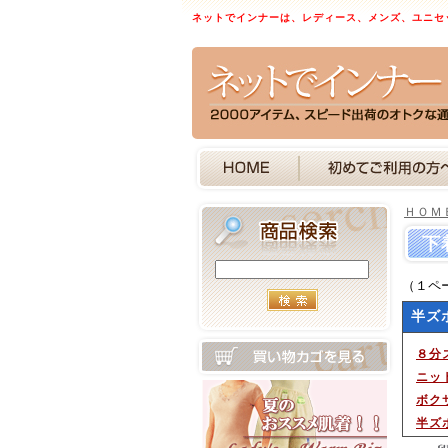
ネットでインナーは、レディース、メンズ、ユニセ
ＨＯＭ
下
（１ペ
半ズ
８分
ニッ
ボク
半ズ