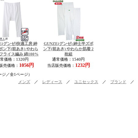
E(グンゼ)快適工房 紳
GUNZE(グンゼ) 紳士半ズボ
ボン下(前あき) やわら
ン下(前あき) やわらか肌着 2
フライス編み 綿100%
枚組
常価格：1320円
通常価格：1540円
1056円
1232円
販売価格：
当店販売価格：
ージ／全1ページ）
メンズ
／
レディース
／
ユニセックス
／
ブランド