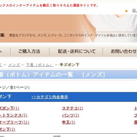
ックスのインナーアイテムを幅広く取りそろえた通販サイトです。
個
Ｅ
>
メンズ
>
下着（ボトム）
>
半ズボン下
着（ボトム）アイテムの一覧 ［メンズ］
ージ／全1ページ）
ボン下
>>カテゴリ内全表示
ズボン下
(1)
ステテコ
(2)
トトランクス
(5)
パンツ
(2)
サーブリーフ
(51)
申又
(3)
ボン下
(2)