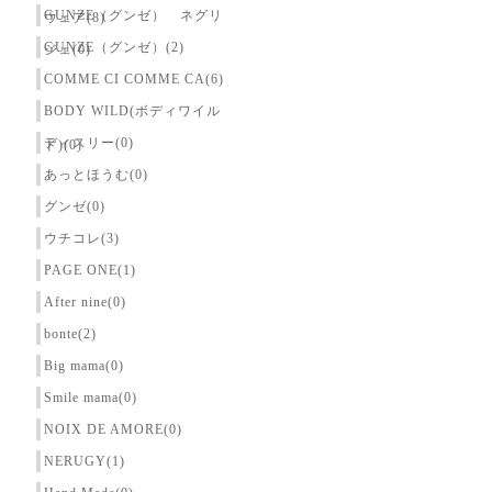
GUNZE（グンゼ） ネグリ
ウェア(8)
GUNZE（グンゼ）(2)
ジェ(0)
COMME CI COMME CA(6)
BODY WILD(ボディワイル
ディスリー(0)
ド)(0)
あっとほうむ(0)
グンゼ(0)
ウチコレ(3)
PAGE ONE(1)
After nine(0)
bonte(2)
Big mama(0)
Smile mama(0)
NOIX DE AMORE(0)
NERUGY(1)