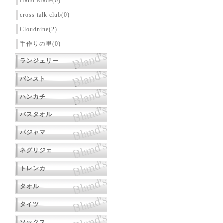
Hand Made(0)
cross talk club(0)
Cloudnine(2)
手作りの里(0)
ランジェリー
パンスト
ハンカチ
バスタオル
パジャマ
ネグリジェ
トレンカ
タオル
タイツ
ソックス