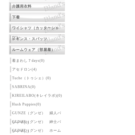
介護用衣料
下着
ワイシャツ（カッターシャ
ツ）
レギンス・スパッツ
ルームウェア（部屋着）
着まわし７days(0)
アセドロン(4)
Tuche（トゥシェ）(0)
SABRINA(0)
KIREILABO(キレイラボ)(0)
Hush Puppies(0)
GUNZE（グンゼ） 婦人パ
GUNZE（グンゼ） 紳士パ
ジャマ(0)
GUNZE（グンゼ） ホーム
ジャマ(2)