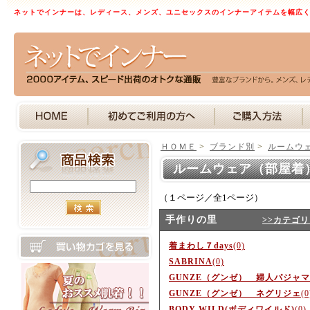
ネットでインナーは、レディース、メンズ、ユニセックスのインナーアイテムを幅広
ＨＯＭＥ
>
ブランド別
>
ルームウ
ルームウェア（部屋着
（１ページ／全1ページ）
手作りの里
>>カテゴ
着まわし７days
(0)
SABRINA
(0)
GUNZE（グンゼ） 婦人パジャマ
GUNZE（グンゼ） ネグリジェ
(0
BODY WILD(ボディワイルド)
(0)