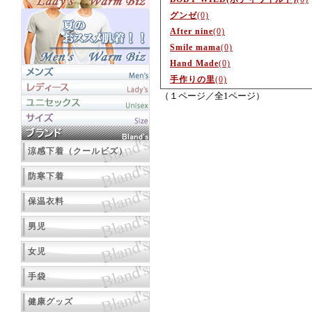
グンゼ
(0)
After nine
(0)
Smile mama
(0)
Hand Made
(0)
手作りの里
(0)
（１ページ／全1ページ）
涼感下着（クールビズ）
防寒下着
保温衣料
男児
女児
手袋
健康グッズ