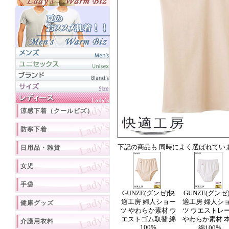
涼感下着（クールビズ）
防寒下着
下記の商品も 同時によく選ばれてい
日用品・雑貨
女児
手袋
GUNZE(グンゼ)快
GUNZE(グンゼ
適工房 婦人ショー
適工房 婦人シ
健康グッズ
ツ やわらか素材 ウ
ツ ウエストレ
エストゴム取替 綿
やわらか素材 
介護用衣料
100%
綿100%