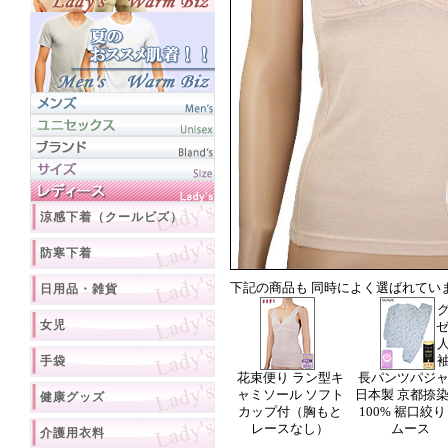
涼感下着（クールビズ）
防寒下着
下記の商品も 同時によく選ばれてい
日用品・雑貨
女児
ゼ
手袋
花束便り ラン型キ
長パンツパジ
ャミソール ソフト
日本製 京都捺染
健康グッズ
カップ付（胸もと
100% 裾口絞り
レースなし）
ムース
介護用衣料