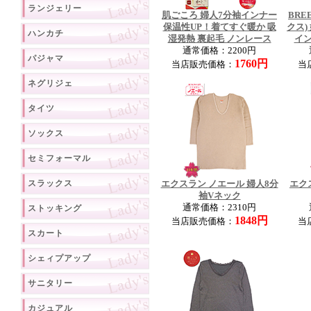
ランジェリー
肌ごころ 婦人7分袖インナー
BRE
保温性UP！着てすぐ暖か 吸
クス)
ハンカチ
湿発熱 裏起毛 ノンレース
イン
通常価格：2200円
パジャマ
1760円
当店販売価格：
当
ネグリジェ
タイツ
ソックス
セミフォーマル
スラックス
エクスラン ノエール 婦人8分
エク
袖Vネック
通常価格：2310円
ストッキング
1848円
当店販売価格：
当
スカート
シェィプアップ
サニタリー
カジュアル