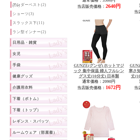
通常価格：3300円
アンダーベスト(2)
(16)
2640円
当店販売価格：
当
ショーツ(3)
スラックス下(11)
ラン型インナー(2)
日用品・雑貨
女児
手袋
GUNZE(グンゼ) ホットマジ
GUN
ック 集中保温 婦人フルレン
寒さ
健康グッズ
グス丈(10分丈) 日本製
丈(
通常価格：2090円
1672円
介護用衣料
当店販売価格：
当
下着（ボトム）
下着（トップ）
レギンス・スパッツ
ルームウェア（部屋着）