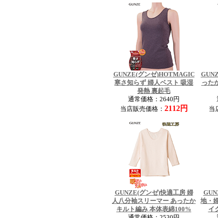
GUNZE(グンゼ)HOTMAGIC
GUN
寒さ知らず 婦人ベスト 吸湿
った
発熱 裏起毛
通常価格：2640円
2112円
当店販売価格：
当
GUNZE(グンゼ)快適工房 婦
GUN
人八分袖スリーマー あったか
地・
キルト編み 本体表綿100%
イ
通常価格：2530円