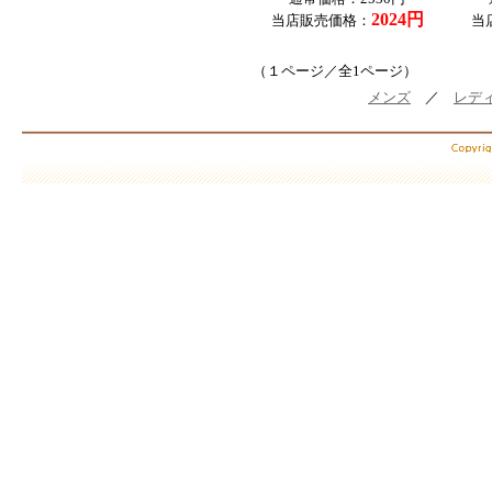
2024円
当店販売価格：
当
（１ページ／全1ページ）
メンズ
／
レデ