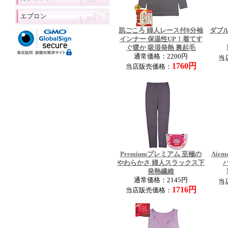
エプロン
肌ごころ 婦人レース付8分袖
ダブ
インナー 保温性UP！着てす
ぐ暖か 吸湿発熱 裏起毛
通常価格：2200円
当
1760円
当店販売価格：
Premiumプレミアム 至極の
Air
やわらかさ 婦人スラックス下
発熱繊維
通常価格：2145円
当
1716円
当店販売価格：