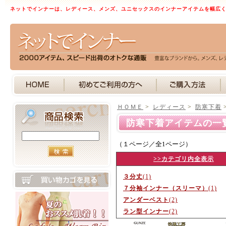
ネットでインナーは、レディース、メンズ、ユニセックスのインナーアイテムを幅広
ＨＯＭＥ
>
レディース
>
防寒下着
防寒下着アイテムの一
（１ページ／全1ページ）
>>カテゴリ内全表示
３分丈
(1)
７分袖インナー（スリーマ）
(1)
アンダーベスト
(2)
ラン型インナー
(2)