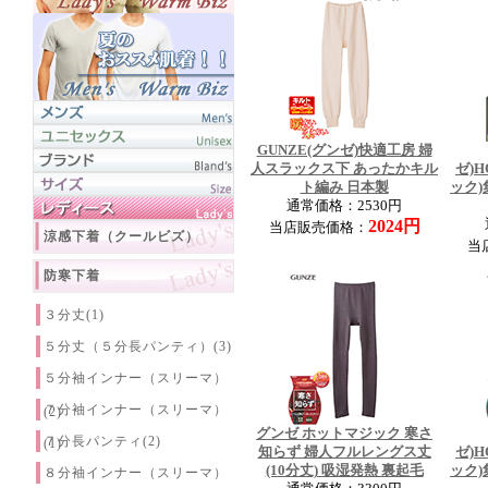
GUNZE(グンゼ)快適工房 婦
人スラックス下 あったかキル
ゼ)H
ト編み 日本製
ック)
通常価格：2530円
2024円
当店販売価格：
涼感下着（クールビズ）
当
防寒下着
３分丈(1)
５分丈（５分長パンティ）(3)
５分袖インナー（スリーマ）
７分袖インナー（スリーマ）
(2)
グンゼ ホットマジック 寒さ
７分長パンティ(2)
(1)
知らず 婦人フルレングス丈
ゼ)H
(10分丈) 吸湿発熱 裏起毛
ック)
８分袖インナー（スリーマ）