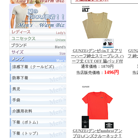
GUNZE(グンゼ) in.T エアリ
GUN
ーハーフ紳士スリーブレス ハ
フ 
ーフ丈 CUT OFF 脇パッド付
通常価格：1870円
涼感下着（クールビズ）
1496円
当店販売価格：
当
防寒下着
男児
手袋
介護用衣料
下着（ボトム）
GUNZE(グンゼ)umbro(アン
下着（トップ）
ブロ)メンズクルーネックＴ