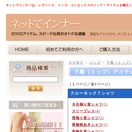
ネットでインナーは、レディース、メンズ、ユニセックスのインナーアイテムを幅広
ＨＯＭＥ
>
メンズ
>
下着（トップ
下着（トップ）アイテ
（１ページ／全1ページ）
クルーネックＴシャツ
８分袖Ｕ首シャツ
(1)
スリーブレス
(4)
長袖Ｕ首シャツ
(2)
長袖前あきシャツ
(1)
半袖丸首シャツ
(5)