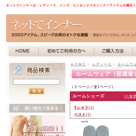
ネットでインナーは、レディース、メンズ、ユニセックスのインナーアイテムを幅広
ＨＯＭＥ
>
レディース
>
ルームウ
ルームウェア（部屋着
（１ページ／全1ページ）
ルームシューズ
>>カ
Tシャツ
(3)
ベスト
(5)