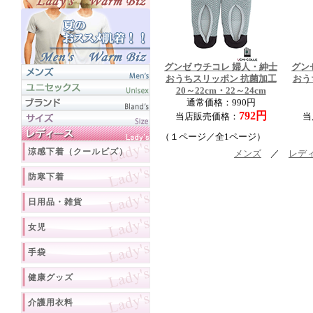
グンゼ ウチコレ 婦人・紳士
グン
おうちスリッポン 抗菌加工
おう
20～22cm・22～24cm
通常価格：990円
792円
当店販売価格：
当
（１ページ／全1ページ）
涼感下着（クールビズ）
メンズ
／
レデ
防寒下着
日用品・雑貨
女児
手袋
健康グッズ
介護用衣料