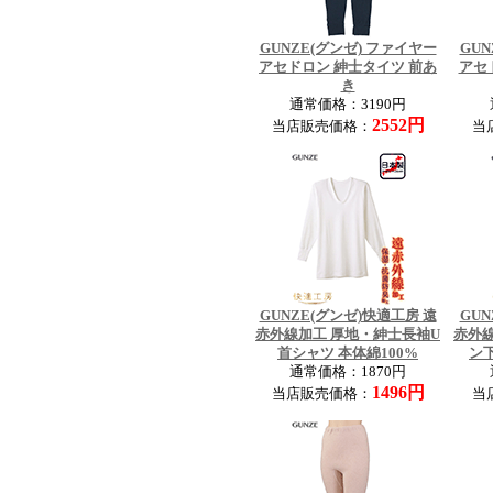
GUNZE(グンゼ) ファイヤー
GUN
アセドロン 紳士タイツ 前あ
アセ
き
通常価格：3190円
2552円
当店販売価格：
当
GUNZE(グンゼ)快適工房 遠
GUN
赤外線加工 厚地・紳士長袖U
赤外
首シャツ 本体綿100%
ン下
通常価格：1870円
1496円
当店販売価格：
当