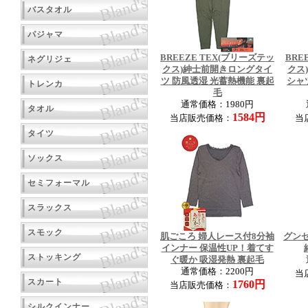
バスタオル
パジャマ
BREEZE TEX(ブリーズテッ
BRE
ネグリジェ
クス)紳士前開きロングタイ
クス
ツ 防風透湿 光蓄熱機能 裏起
シャ
トレンカ
毛
通常価格：1980円
タオル
1584円
当店販売価格：
当
タイツ
ソックス
セミフォーマル
スラックス
スモック
肌ごころ 婦人レース付8分袖
グン
インナー 保温性UP！着てす
ストッキング
ぐ暖か 吸湿発熱 裏起毛
通常価格：2200円
当
スカート
1760円
当店販売価格：
シルクインナー