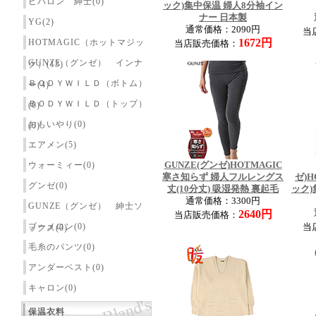
ピバロン 紳士(0)
ック)集中保温 婦人8分袖イン
ナー 日本製
YG(2)
通常価格：2090円
当
1672円
HOTMAGIC（ホットマジッ
当店販売価格：
GUNZE（グンゼ） インナ
ク）(13)
ＢＯＤＹＷＩＬＤ（ボトム）
ー(4)
ＢＯＤＹＷＩＬＤ（トップ）
(0)
おもいやり(0)
(0)
エアメン(5)
ウォーミィー(0)
GUNZE(グンゼ)HOTMAGIC
寒さ知らず 婦人フルレングス
ゼ)H
グンゼ(0)
丈(10分丈) 吸湿発熱 裏起毛
ック)
通常価格：3300円
GUNZE（グンゼ） 紳士ソ
2640円
当店販売価格：
ブーメロン(0)
当
ックス(0)
毛糸のパンツ(0)
アンダーベスト(0)
キャロン(0)
保温衣料