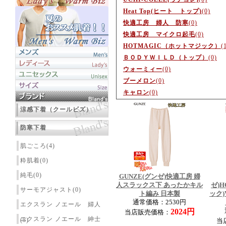
Heat Top(ヒート トップ)
(0)
快適工房 婦人 防寒
(0)
快適工房 マイクロ起毛
(0)
HOTMAGIC（ホットマジック）
(
ＢＯＤＹＷＩＬＤ（トップ）
(0)
ウォーミィー
(0)
ブーメロン
(0)
キャロン
(0)
涼感下着（クールビズ）
防寒下着
肌ごころ(4)
粋肌着(0)
純毛(0)
GUNZE(グンゼ)快適工房 婦
人スラックス下 あったかキル
ゼ)H
サーモアジャスト(0)
ト編み 日本製
ック
通常価格：2530円
エクスラン ノエール 婦人
2024円
当店販売価格：
エクスラン ノエール 紳士
(3)
当