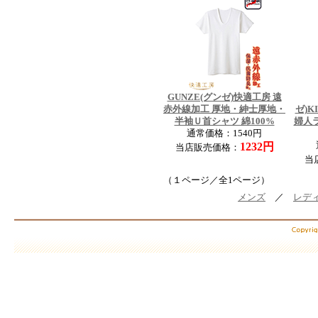
GUNZE(グンゼ)快適工房 遠
赤外線加工 厚地・紳士厚地・
ゼ)K
半袖Ｕ首シャツ 綿100%
婦人
通常価格：1540円
1232円
当店販売価格：
当
（１ページ／全1ページ）
メンズ
／
レデ