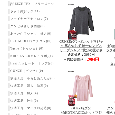
BREEZE TEX（ブリーズテッ
(3)
ホットマジック(11)
クス）(4)
ファイヤーアセドロン(7)
グンゼやさしさ物語(0)
あったかＴシャツ 婦人(0)
UCHI-COLLE(ウチコレ)(0)
GUNZE(グンゼ)ホットマジッ
ク 寒さ知らず 紳士ロングス
ゼ)H
Tuche（トゥシェ）(0)
リーブシャツ 5枚分の暖かさ
ック)
通常価格：3630円
KIREILABO(キレイラボ)(4)
2904円
当店販売価格：
Heat Top(ヒート トップ)(0)
当
GUNZE（グンゼ）(0)
快適工房 暮らしあたたか(0)
快適工房 婦人 防寒(0)
快適工房 婦人(4)
快適工房 紳士(6)
快適工房 マイクロ起毛(0)
GUNZE(グン
グン
ゼ)HOTMAGIC(ホットマジ
知らず