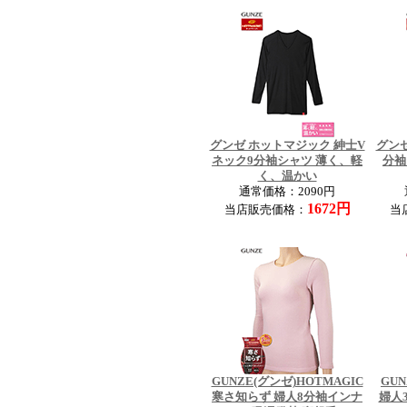
グンゼ ホットマジック 紳士V
グンゼ
ネック9分袖シャツ 薄く、軽
分袖
く、温かい
通常価格：2090円
1672円
当店販売価格：
当
GUNZE(グンゼ)HOTMAGIC
GU
寒さ知らず 婦人8分袖インナ
婦人