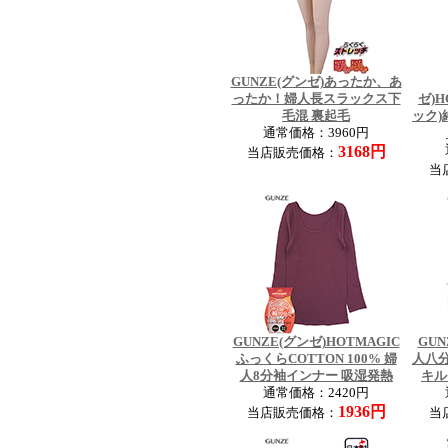
GUNZE(グンゼ)あったか、あ
ったか！婦人長スラックス下
ゼ)H
毛混 裏起毛
ック)
通常価格：3960円
3168円
当店販売価格：
当
GUNZE(グンゼ)HOTMAGIC
GUN
ふっくらCOTTON 100% 婦
人八
人8分袖インナー 吸湿発熱
キル
通常価格：2420円
1936円
当店販売価格：
当