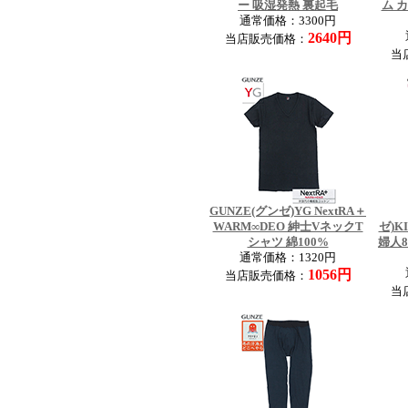
ー 吸湿発熱 裏起毛
ム 
通常価格：3300円
2640円
当店販売価格：
当
GUNZE(グンゼ)YG NextRA＋
WARM∞DEO 紳士VネックT
ゼ)K
シャツ 綿100%
婦人
通常価格：1320円
1056円
当店販売価格：
当