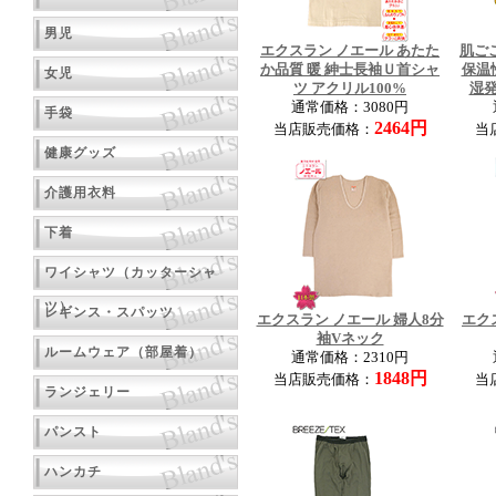
男児
エクスラン ノエール あたた
肌ご
か品質 暖 紳士長袖Ｕ首シャ
保温
女児
ツ アクリル100%
湿発
通常価格：3080円
手袋
2464円
当店販売価格：
当
健康グッズ
介護用衣料
下着
ワイシャツ（カッターシャ
ツ）
レギンス・スパッツ
エクスラン ノエール 婦人8分
エク
袖Vネック
ルームウェア（部屋着）
通常価格：2310円
1848円
当店販売価格：
当
ランジェリー
パンスト
ハンカチ