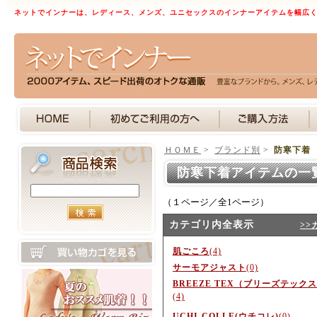
ネットでインナーは、レディース、メンズ、ユニセックスのインナーアイテムを幅広
ＨＯＭＥ
>
ブランド別
>
防寒下着
防寒下着アイテムの一
（１ページ／全1ページ）
カテゴリ内全表示
>>
肌ごころ
(4)
サーモアジャスト
(0)
BREEZE TEX（ブリーズテック
(4)
UCHI-COLLE(ウチコレ)
(0)