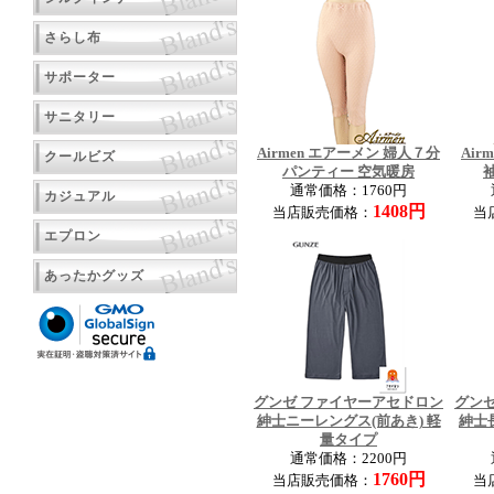
さらし布
サポーター
サニタリー
Airmen エアーメン 婦人７分
Air
クールビズ
パンティー 空気暖房
通常価格：1760円
カジュアル
1408円
当店販売価格：
当
エプロン
あったかグッズ
グンゼ ファイヤーアセドロン
グン
紳士ニーレングス(前あき) 軽
紳士
量タイプ
通常価格：2200円
1760円
当店販売価格：
当