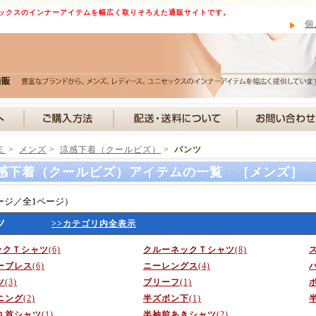
ックスのインナーアイテムを幅広く取りそろえた通販サイトです。
個
Ｅ
>
メンズ
>
涼感下着（クールビズ）
>
パンツ
感下着（クールビズ）アイテムの一覧 ［メンズ］
ージ／全1ページ）
ツ
>>カテゴリ内全表示
ックＴシャツ
(6)
クルーネックＴシャツ
(8)
ーブレス
(6)
ニーレングス
(4)
ツ
(3)
ブリーフ
(1)
ニング
(2)
半ズボン下
(1)
丸首シャツ
(1)
半袖前あきシャツ
(2)