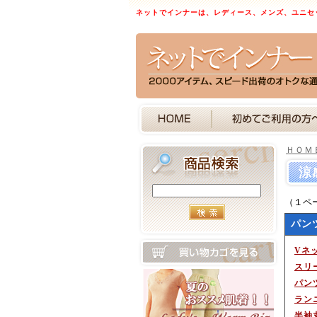
ネットでインナーは、レディース、メンズ、ユニセ
ＨＯＭ
涼
（１ペ
パン
Vネ
スリ
パン
ラン
半袖