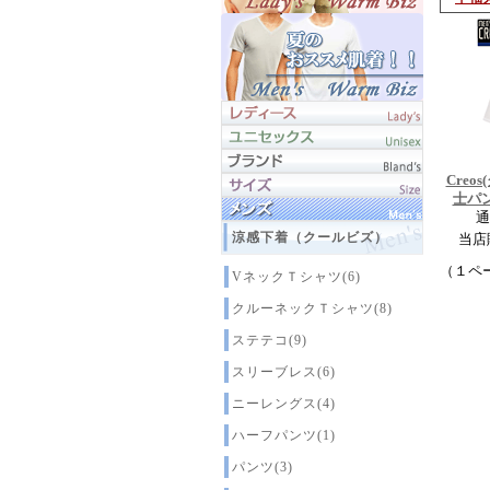
Creo
士パン
通
涼感下着（クールビズ）
当店
（１ペ
VネックＴシャツ(6)
クルーネックＴシャツ(8)
ステテコ(9)
スリーブレス(6)
ニーレングス(4)
ハーフパンツ(1)
パンツ(3)