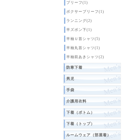
ブリーフ(1)
ボクサーブリーフ(1)
ランニング(2)
半ズボン下(1)
半袖Ｕ首シャツ(5)
半袖丸首シャツ(1)
半袖前あきシャツ(2)
防寒下着
男児
手袋
介護用衣料
下着（ボトム）
下着（トップ）
ルームウェア（部屋着）