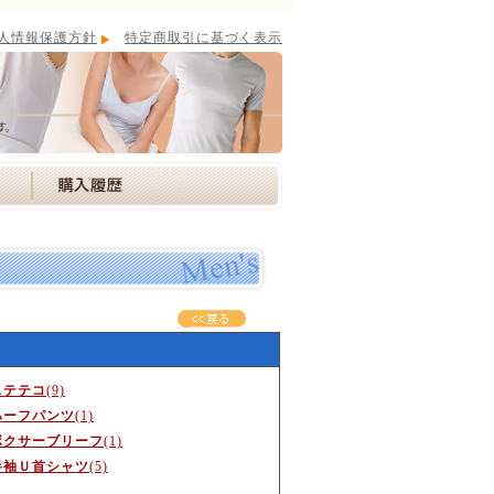
人情報保護方針
特定商取引に基づく表示
ステテコ
(9)
ハーフパンツ
(1)
ボクサーブリーフ
(1)
半袖Ｕ首シャツ
(5)