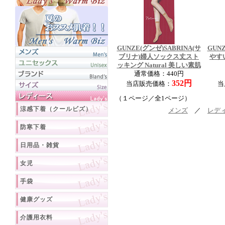
GUNZE(グンゼ)SABRINA(サ
GUN
ブリナ)婦人ソックス丈スト
やす
ッキング Natural 美しい素肌
通常価格：440円
352円
当店販売価格：
当
（１ページ／全1ページ）
涼感下着（クールビズ）
メンズ
／
レデ
防寒下着
日用品・雑貨
女児
手袋
健康グッズ
介護用衣料