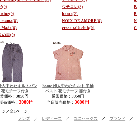
ゼ
(0)
ウチコレ
(3)
P
 nine
(0)
bonte
(2)
B
e mama
(0)
NOIX DE AMORE
(0)
N
 Made
(0)
cross talk club
(0)
C
りの里
(0)
e 婦人中わたキルトパン
bonte 婦人中わたキルト 半袖
 花モチーフ付き
ベスト 花モチーフ 襟付き
常価格：3850円
通常価格：3850円
3080円
3080円
販売価格：
当店販売価格：
ージ／全1ページ）
メンズ
／
レディース
／
ユニセックス
／
ブランド