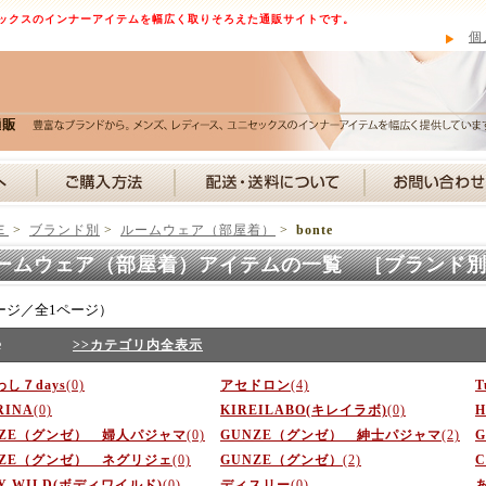
ックスのインナーアイテムを幅広く取りそろえた通販サイトです。
個
Ｅ
>
ブランド別
>
ルームウェア（部屋着）
>
bonte
ームウェア（部屋着）アイテムの一覧 ［ブランド
ージ／全1ページ）
e
>>カテゴリ内全表示
し７days
(0)
アセドロン
(4)
RINA
(0)
KIREILABO(キレイラボ)
(0)
H
NZE（グンゼ） 婦人パジャマ
(0)
GUNZE（グンゼ） 紳士パジャマ
(2)
NZE（グンゼ） ネグリジェ
(0)
GUNZE（グンゼ）
(2)
C
Y WILD(ボディワイルド)
(0)
ディスリー
(0)