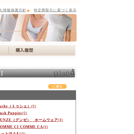
人情報保護方針
特定商取引に基づく表示
別］
Tuche（トゥシェ）
(0)
ush Puppies
(0)
GUNZE（グンゼ） ホームウェア
(8)
OMME CI COMME CA
(6)
あっとほうむ
(0)