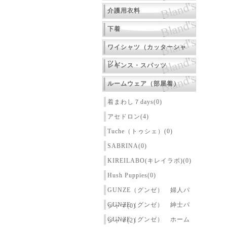
介護用衣料
下着
ワイシャツ（カッターシャ
ツ）
レギンス・スパッツ
ルームウェア（部屋着）
着まわし７days(0)
アセドロン(4)
Tuche（トゥシェ）(0)
SABRINA(0)
KIREILABO(キレイラボ)(0)
Hush Puppies(0)
GUNZE（グンゼ） 婦人パ
GUNZE（グンゼ） 紳士パ
ジャマ(0)
GUNZE（グンゼ） ホーム
ジャマ(2)