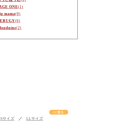
AGE ONE
(1)
ig mama
(0)
ERUGY
(0)
loudnine
(2)
／
Sサイズ
／
LLサイズ