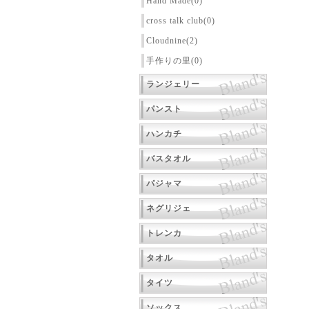
Hand Made(0)
cross talk club(0)
Cloudnine(2)
手作りの里(0)
ランジェリー
パンスト
ハンカチ
バスタオル
パジャマ
ネグリジェ
トレンカ
タオル
タイツ
ソックス