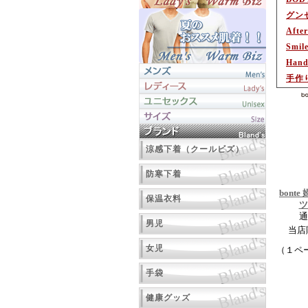
グン
After
Smil
Hand
手作
涼感下着（クールビズ）
防寒下着
bont
保温衣料
ツ
通
男児
当店
女児
（１ペ
手袋
健康グッズ