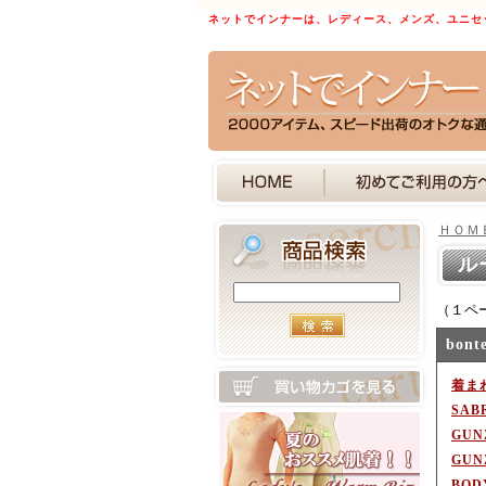
ネットでインナーは、レディース、メンズ、ユニセ
ＨＯＭ
ル
（１ペ
bont
着まわ
SAB
GU
GU
BOD