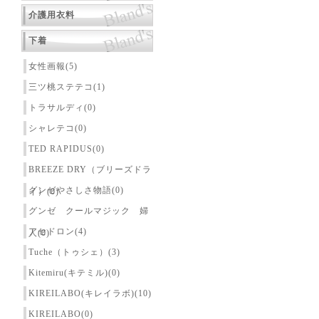
介護用衣料
下着
女性画報(5)
三ツ桃ステテコ(1)
トラサルディ(0)
シャレテコ(0)
TED RAPIDUS(0)
BREEZE DRY（ブリーズドラ
グンゼやさしさ物語(0)
イ）(0)
グンゼ クールマジック 婦
アセドロン(4)
人(0)
Tuche（トゥシェ）(3)
Kitemiru(キテミル)(0)
KIREILABO(キレイラボ)(10)
KIREILABO(0)