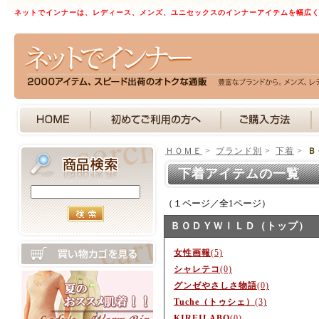
ネットでインナーは、レディース、メンズ、ユニセックスのインナーアイテムを幅広
ＨＯＭＥ
>
ブランド別
>
下着
>
Ｂ
下着アイテムの一覧 
（１ページ／全1ページ）
ＢＯＤＹＷＩＬＤ（トップ）
女性画報
(5)
シャレテコ
(0)
グンゼやさしさ物語
(0)
Tuche（トゥシェ）
(3)
KIREILABO
(0)