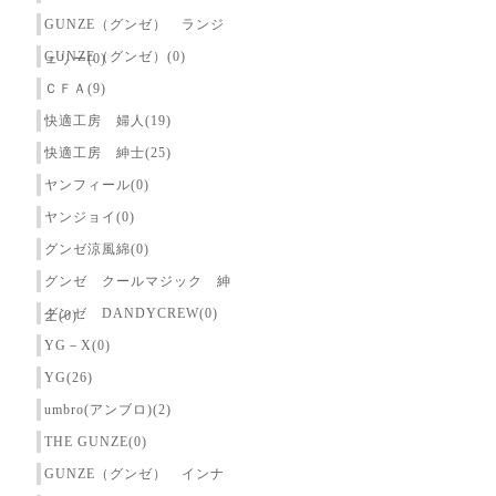
GUNZE（グンゼ） ランジ
GUNZE（グンゼ）(0)
ェリー(0)
ＣＦＡ(9)
快適工房 婦人(19)
快適工房 紳士(25)
ヤンフィール(0)
ヤンジョイ(0)
グンゼ涼風綿(0)
グンゼ クールマジック 紳
グンゼ DANDYCREW(0)
士(0)
YG－X(0)
YG(26)
umbro(アンブロ)(2)
THE GUNZE(0)
GUNZE（グンゼ） インナ