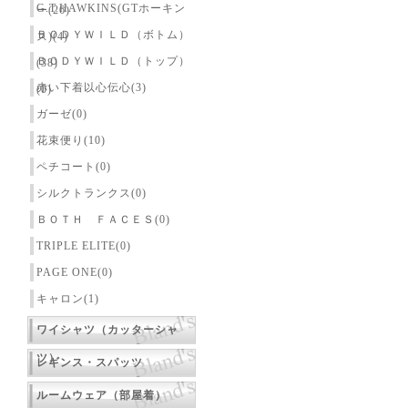
G.T.HAWKINS(GTホーキン
ー(26)
ＢＯＤＹＷＩＬＤ（ボトム）
ス)(4)
ＢＯＤＹＷＩＬＤ（トップ）
(38)
赤い下着以心伝心(3)
(0)
ガーゼ(0)
花束便り(10)
ペチコート(0)
シルクトランクス(0)
ＢＯＴＨ ＦＡＣＥＳ(0)
TRIPLE ELITE(0)
PAGE ONE(0)
キャロン(1)
ワイシャツ（カッターシャ
ツ）
レギンス・スパッツ
ルームウェア（部屋着）