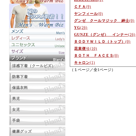
ＣＦＡ
(9)
ヤンフィール
(0)
グンゼ クールマジック 紳士
(0)
YG
(26)
GUNZE（グンゼ） インナー
(26)
ＢＯＤＹＷＩＬＤ（トップ）
(0)
花束便り
(10)
ＢＯＴＨ ＦＡＣＥＳ
(0)
キャロン
(1)
涼感下着（クールビズ）
（１ページ／全1ページ）
防寒下着
保温衣料
男児
女児
手袋
健康グッズ