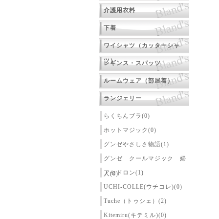
介護用衣料
下着
ワイシャツ（カッターシャ
ツ）
レギンス・スパッツ
ルームウェア（部屋着）
ランジェリー
らくちんブラ(0)
ホットマジック(0)
グンゼやさしさ物語(1)
グンゼ クールマジック 婦
アセドロン(1)
人(0)
UCHI-COLLE(ウチコレ)(0)
Tuche（トゥシェ）(2)
Kitemiru(キテミル)(0)