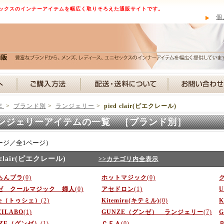
ックスのインナーアイテムを幅広く取りそろえた通販サイトです。
個
Ｅ
>
ブランド別
>
ランジェリー
>
pied clair(ピエクレール)
ンジェリーアイテムの一覧 ［ブランド別］
ージ／全1ページ）
d clair(ピエクレール)
>>カテゴリ内全表示
ちんブラ
(0)
ホットマジック
(0)
ゼ クールマジック 婦人
(0)
アセドロン
(1)
U
he（トゥシェ）
(2)
Kitemiru(キテミル)
(0)
K
EILABO
(1)
GUNZE（グンゼ） ランジェリー
(7)
NZE（グンゼ）
(1)
ＣＦＡ
(0)