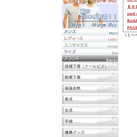
ＢＯ
pie
Both
PAG
（１ペ
涼感下着（クールビズ）
防寒下着
保温衣料
男児
女児
手袋
健康グッズ