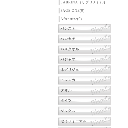
SABRINA（サブリナ）(0)
PAGE ONE(0)
After nine(0)
パンスト
ハンカチ
バスタオル
パジャマ
ネグリジェ
トレンカ
タオル
タイツ
ソックス
セミフォーマル