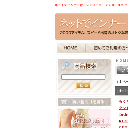
ネットでインナーは、レディース、メンズ、ユニセ
ＨＯＭ
ラ
（１ペ
pie
らく
グン
Tuc
KIR
GU