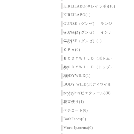
KIREILABO(キレイラボ)(16)
KIREILABO(1)
GUNZE（グンゼ） ランジ
GUNZE（グンゼ） インナ
ェリー(7)
GUNZE（グンゼ）(1)
ー(7)
ＣＦＡ(0)
ＢＯＤＹＷＩＬＤ（ボトム）
ＢＯＤＹＷＩＬＤ（トップ）
(0)
BODYWILD(1)
(0)
BODY WILD(ボディワイル
pied clair(ピエクレール)(0)
ド)(1)
花束便り(1)
ペチコート(0)
BothFaces(0)
Moca Ipanema(0)