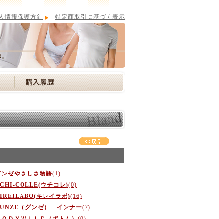
人情報保護方針
特定商取引に基づく表示
グンゼやさしさ物語
(1)
CHI-COLLE(ウチコレ)
(0)
IREILABO(キレイラボ)
(16)
GUNZE（グンゼ） インナー
(7)
ＢＯＤＹＷＩＬＤ（ボトム）
(0)