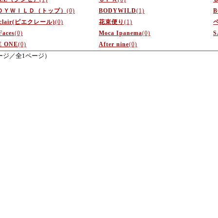
ＤＹＷＩＬＤ（トップ）
(0)
BODYWILD
(1)
d clair(ピエクレール)
(0)
花束便り
(1)
Faces
(0)
Moca Ipanema
(0)
E ONE
(0)
After nine
(0)
ージ／全1ページ）